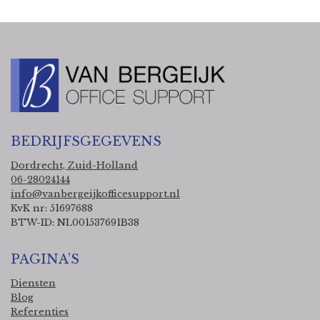
BEDRIJFSGEGEVENS
Dordrecht, Zuid-Holland
06-28024144
info@vanbergeijkofficesupport.nl
KvK nr: 51697688
BTW-ID: NL001537691B38
PAGINA’S
Diensten
Blog
Referenties